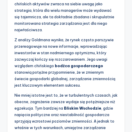
chińskich aktywów zwraca na siebie uwagę jako
strategia, która dla wielu managerów może wydawać
się tajemnicza, ale ta dokładnie zbadana i skrupulatnie
monitorowana strategia zarządzania jest dla niego
najwłaściwsza.
Z analizy Goldmana wynika, że rynek często parszywie
przereagowuje na nowe informacje, wprowadzając
inwestorów w stan nadmiernego optymizmu, który
zazwyczaj kończy się rozczarowaniem. Jego uwagi
względem chińskiego
bodźca gospodarczego
stanowią potężne przypomnienie, że w zmiennym
świecie gospodarki globalnej, zarządzanie zmiennością
jest kluczowym elementem sukcesu.
Nie mniej istotne jest to, że w turbulentnych czasach, jak
obecne, zagrożenie zawsze wydaje się potężniejsze niż
egzekucja. Tym bardziej na
Bliskim Wschodzie
, gdzie
napięcia polityczne oraz niestabilność gospodarcza
sprzyjają wzrostowi poziomów zmienności. A jednak to
właśnie w tych warunkach, umiejętne zarządzanie