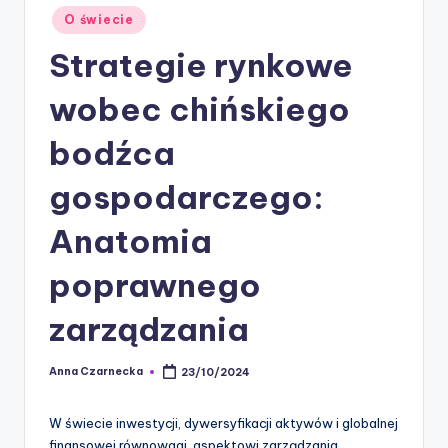
Posted
O świecie
in
Strategie rynkowe
wobec chińskiego
bodźca
gospodarczego:
Anatomia
poprawnego
zarządzania
Anna Czarnecka
23/10/2024
Posted
by
W świecie inwestycji, dywersyfikacji aktywów i globalnej
finansowej równowagi, aspektowi zarządzania