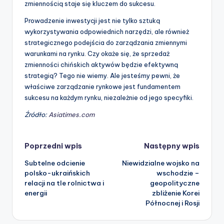
zmiennością staje się kluczem do sukcesu.
Prowadzenie inwestycji jest nie tylko sztuką
wykorzystywania odpowiednich narzędzi, ale również
strategicznego podejścia do zarządzania zmiennymi
warunkami na rynku. Czy okaże się, że sprzedaż
zmienności chińskich aktywów będzie efektywną
strategią? Tego nie wiemy. Ale jesteśmy pewni, że
właściwe zarządzanie rynkowe jest fundamentem
sukcesu na każdym rynku, niezależnie od jego specyfiki.
Źródło:
Asiatimes.com
Nawigacja
Poprzedni wpis
Następny wpis
Subtelne odcienie
Niewidzialne wojsko na
polsko-ukraińskich
wschodzie –
relacji na tle rolnictwa i
geopolityczne
energii
zbliżenie Korei
Północnej i Rosji