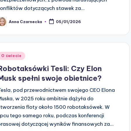
konfliktów dotyczących stawek za…
Anna Czarnecka
05/01/2026
osted
y
Posted
O świecie
n
Robotaksówki Tesli: Czy Elon
Musk spełni swoje obietnice?
Tesla, pod przewodnictwem swojego CEO Elona
Muska, w 2025 roku ambitnie dążyła do
stworzenia floty około 1500 robotaksówek. W
lipcu tego samego roku, podczas konferencji
prasowej dotyczącej wyników finansowych za…