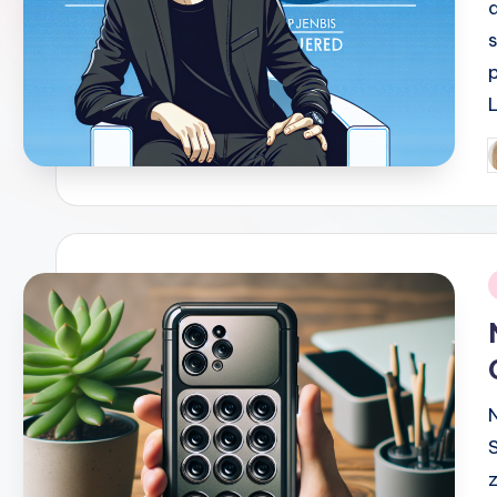
P
b
i