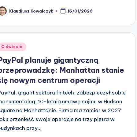
Klaudiusz Kowalczyk
16/01/2026
osted
y
Posted
O świecie
n
PayPal planuje gigantyczną
przeprowadzkę: Manhattan stanie
się nowym centrum operacji
PayPal, gigant sektora fintech, zabezpieczył sobie
monumentalną, 10-letnią umowę najmu w Hudson
Square na Manhattanie. Firma ma zamiar w 2027
roku przenieść swoje operacje na trzy piętra w
budynkach przy…