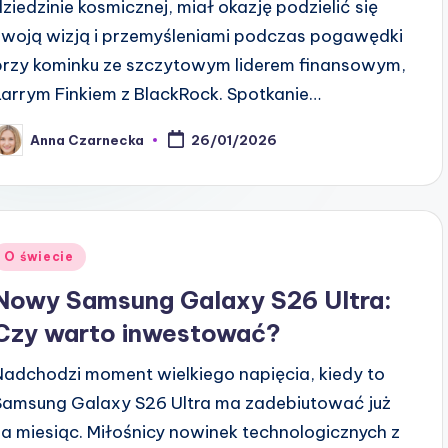
dziedzinie kosmicznej, miał okazję podzielić się
swoją wizją i przemyśleniami podczas pogawędki
przy kominku ze szczytowym liderem finansowym,
Larrym Finkiem z BlackRock. Spotkanie…
Anna Czarnecka
26/01/2026
osted
y
Posted
O świecie
n
Nowy Samsung Galaxy S26 Ultra:
Czy warto inwestować?
Nadchodzi moment wielkiego napięcia, kiedy to
Samsung Galaxy S26 Ultra ma zadebiutować już
za miesiąc. Miłośnicy nowinek technologicznych z