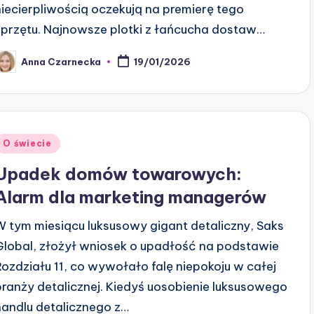
niecierpliwością oczekują na premierę tego
sprzętu. Najnowsze plotki z łańcucha dostaw…
Anna Czarnecka
19/01/2026
osted
y
Posted
O świecie
n
Upadek domów towarowych:
Alarm dla marketing managerów
W tym miesiącu luksusowy gigant detaliczny, Saks
Global, złożył wniosek o upadłość na podstawie
Rozdziału 11, co wywołało falę niepokoju w całej
branży detalicznej. Kiedyś uosobienie luksusowego
handlu detalicznego z…