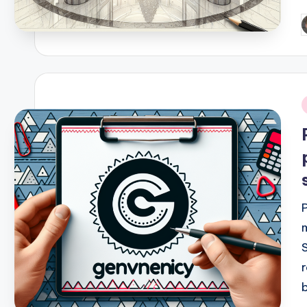
P
b
i