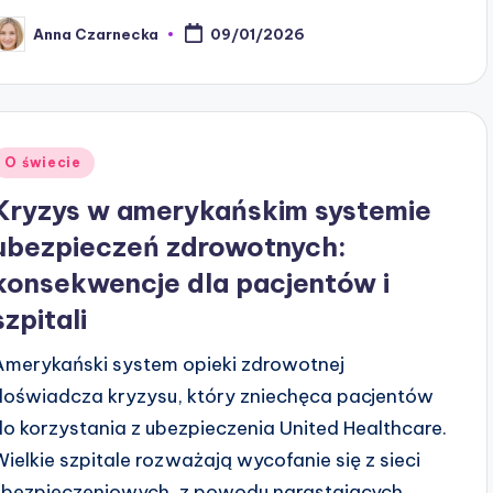
Anna Czarnecka
09/01/2026
osted
y
Posted
O świecie
n
Kryzys w amerykańskim systemie
ubezpieczeń zdrowotnych:
konsekwencje dla pacjentów i
szpitali
Amerykański system opieki zdrowotnej
doświadcza kryzysu, który zniechęca pacjentów
do korzystania z ubezpieczenia United Healthcare.
Wielkie szpitale rozważają wycofanie się z sieci
ubezpieczeniowych, z powodu narastających