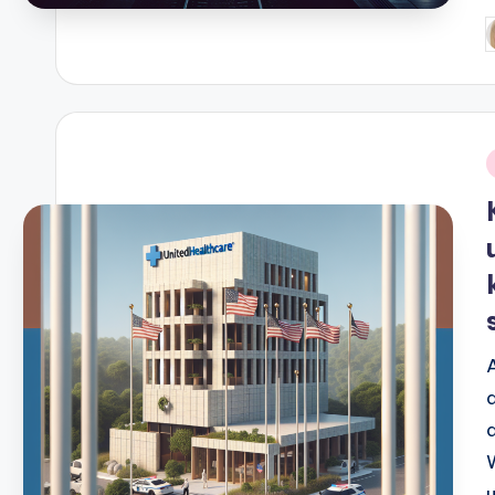
P
b
i