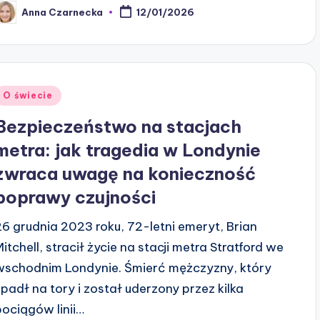
Anna Czarnecka
12/01/2026
osted
y
Posted
O świecie
n
Bezpieczeństwo na stacjach
metra: jak tragedia w Londynie
zwraca uwagę na konieczność
poprawy czujności
26 grudnia 2023 roku, 72-letni emeryt, Brian
Mitchell, stracił życie na stacji metra Stratford we
wschodnim Londynie. Śmierć mężczyzny, który
upadł na tory i został uderzony przez kilka
pociągów linii…