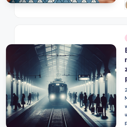
P
b
i