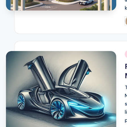
P
b
i