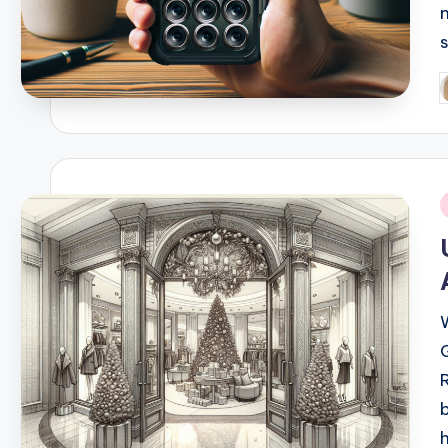
P
b
i