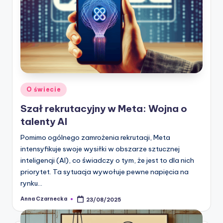
Posted
O świecie
in
Szał rekrutacyjny w Meta: Wojna o
talenty AI
Pomimo ogólnego zamrożenia rekrutacji, Meta
intensyfikuje swoje wysiłki w obszarze sztucznej
inteligencji (AI), co świadczy o tym, że jest to dla nich
priorytet. Ta sytuacja wywołuje pewne napięcia na
rynku…
Anna Czarnecka
23/08/2025
Posted
by