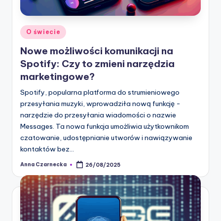
Posted
O świecie
in
Nowe możliwości komunikacji na
Spotify: Czy to zmieni narzędzia
marketingowe?
Spotify, popularna platforma do strumieniowego
przesyłania muzyki, wprowadziła nową funkcję -
narzędzie do przesyłania wiadomości o nazwie
Messages. Ta nowa funkcja umożliwia użytkownikom
czatowanie, udostępnianie utworów i nawiązywanie
kontaktów bez…
Anna Czarnecka
26/08/2025
Posted
by