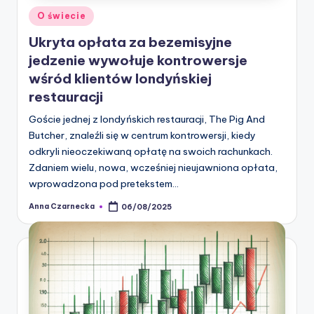
Posted
O świecie
in
Ukryta opłata za bezemisyjne
jedzenie wywołuje kontrowersje
wśród klientów londyńskiej
restauracji
Goście jednej z londyńskich restauracji, The Pig And
Butcher, znaleźli się w centrum kontrowersji, kiedy
odkryli nieoczekiwaną opłatę na swoich rachunkach.
Zdaniem wielu, nowa, wcześniej nieujawniona opłata,
wprowadzona pod pretekstem…
Anna Czarnecka
06/08/2025
Posted
by