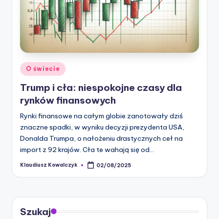
Posted
O świecie
in
Trump i cła: niespokojne czasy dla
rynków finansowych
Rynki finansowe na całym globie zanotowały dziś
znaczne spadki, w wyniku decyzji prezydenta USA,
Donalda Trumpa, o nałożeniu drastycznych ceł na
import z 92 krajów. Cła te wahają się od…
Klaudiusz Kowalczyk
02/08/2025
Posted
by
Szukaj