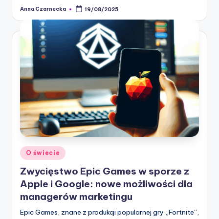
Anna Czarnecka
19/08/2025
Posted
by
Posted
O świecie
in
Zwycięstwo Epic Games w sporze z
Apple i Google: nowe możliwości dla
managerów marketingu
Epic Games, znane z produkcji popularnej gry „Fortnite”,