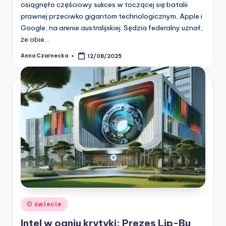
osiągnęło częściowy sukces w toczącej się batalii
prawnej przeciwko gigantom technologicznym, Apple i
Google, na arenie australijskiej. Sędzia federalny uznał,
że obie…
Anna Czarnecka
12/08/2025
Posted
by
Posted
O świecie
in
Intel w ogniu krytyki: Prezes Lip-Bu