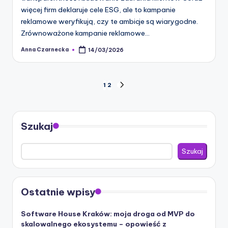
więcej firm deklaruje cele ESG, ale to kampanie
reklamowe weryfikują, czy te ambicje są wiarygodne.
Zrównoważone kampanie reklamowe…
Anna Czarnecka
14/03/2026
Posted
by
Stronicowanie
1
2
NEXT
PAGE
wpisów
Szukaj
Szukaj
Ostatnie wpisy
Software House Kraków: moja droga od MVP do
skalowalnego ekosystemu – opowieść z