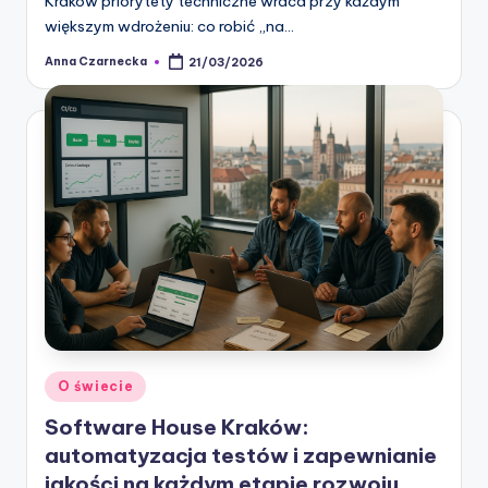
Kraków priorytety techniczne wraca przy każdym
większym wdrożeniu: co robić „na…
Anna Czarnecka
21/03/2026
Posted
by
Posted
O świecie
in
Software House Kraków:
automatyzacja testów i zapewnianie
jakości na każdym etapie rozwoju