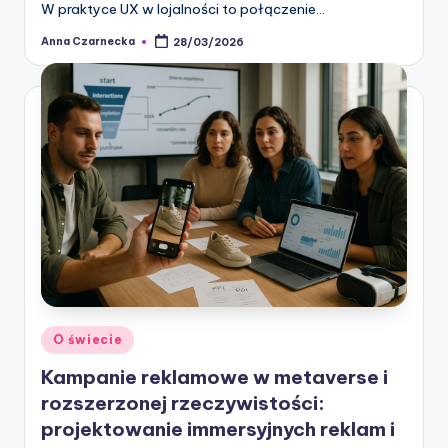
W praktyce UX w lojalności to połączenie…
Anna Czarnecka
28/03/2026
Posted
by
Posted
O świecie
in
Kampanie reklamowe w metaverse i
rozszerzonej rzeczywistości:
projektowanie immersyjnych reklam i