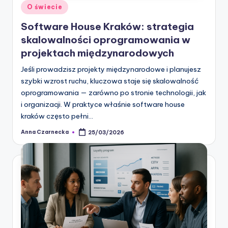
Posted
O świecie
in
Software House Kraków: strategia
skalowalności oprogramowania w
projektach międzynarodowych
Jeśli prowadzisz projekty międzynarodowe i planujesz
szybki wzrost ruchu, kluczowa staje się skalowalność
oprogramowania — zarówno po stronie technologii, jak
i organizacji. W praktyce właśnie software house
kraków często pełni…
Anna Czarnecka
25/03/2026
Posted
by