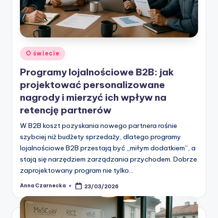
Posted
O świecie
in
Programy lojalnościowe B2B: jak
projektować personalizowane
nagrody i mierzyć ich wpływ na
retencję partnerów
W B2B koszt pozyskania nowego partnera rośnie
szybciej niż budżety sprzedaży, dlatego programy
lojalnościowe B2B przestają być „miłym dodatkiem”, a
stają się narzędziem zarządzania przychodem. Dobrze
zaprojektowany program nie tylko…
Anna Czarnecka
23/03/2026
Posted
by