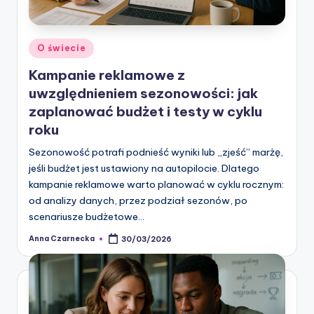
Posted
O świecie
in
Kampanie reklamowe z
uwzględnieniem sezonowości: jak
zaplanować budżet i testy w cyklu
roku
Sezonowość potrafi podnieść wyniki lub „zjeść” marżę,
jeśli budżet jest ustawiony na autopilocie. Dlatego
kampanie reklamowe warto planować w cyklu rocznym:
od analizy danych, przez podział sezonów, po
scenariusze budżetowe…
Anna Czarnecka
30/03/2026
Posted
by