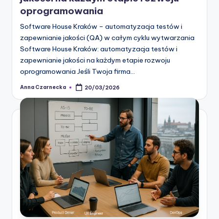
oprogramowania
Software House Kraków – automatyzacja testów i
zapewnianie jakości (QA) w całym cyklu wytwarzania
Software House Kraków: automatyzacja testów i
zapewnianie jakości na każdym etapie rozwoju
oprogramowania Jeśli Twoja firma…
Anna Czarnecka
20/03/2026
Posted
by