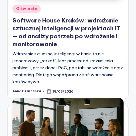
Posted
O świecie
in
Software House Kraków: wdrażanie
sztucznej inteligencji w projektach IT
— od analizy potrzeb po wdrożenie i
monitorowanie
Wdrożenie sztucznej inteligencji w firmie to nie
jednorazowy „strzał”, lecz proces: od zrozumienia
problemu, przez dane i PoC, po stabilne wdrożenie oraz
monitoring. Dlatego współpraca z software house
kraków bywa…
Anna Czarnecka
18/03/2026
Posted
by