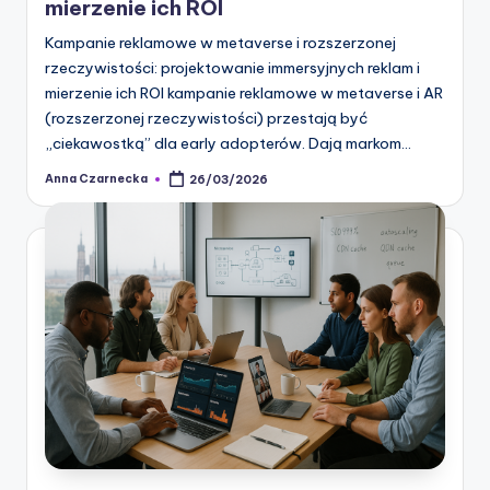
mierzenie ich ROI
Kampanie reklamowe w metaverse i rozszerzonej
rzeczywistości: projektowanie immersyjnych reklam i
mierzenie ich ROI kampanie reklamowe w metaverse i AR
(rozszerzonej rzeczywistości) przestają być
„ciekawostką” dla early adopterów. Dają markom…
Anna Czarnecka
26/03/2026
Posted
by