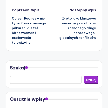
Nawigacja
Poprzedni wpis
Następny wpis
Coleen Rooney – nie
Złoto jako kluczowa
tylko żona sławnego
inwestycja w obliczu
piłkarza, ale też
rosnącego długu
bizneswoman i
narodowego i
osobowość
globalnych konfliktów
telewizyjna
Szukaj
Szukaj
Ostatnie wpisy