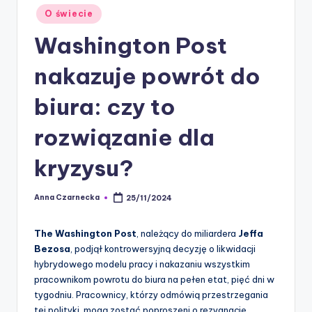
Posted
O świecie
in
Washington Post
nakazuje powrót do
biura: czy to
rozwiązanie dla
kryzysu?
Anna Czarnecka
25/11/2024
Posted
by
The Washington Post
, należący do miliardera
Jeffa
Bezosa
, podjął kontrowersyjną decyzję o likwidacji
hybrydowego modelu pracy i nakazaniu wszystkim
pracownikom powrotu do biura na pełen etat, pięć dni w
tygodniu. Pracownicy, którzy odmówią przestrzegania
tej polityki, mogą zostać poproszeni o rezygnację.