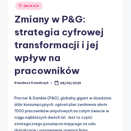
Posted
O świecie
in
Zmiany w P&G:
strategia cyfrowej
transformacji i jej
wpływ na
pracowników
Klaudiusz Kowalczyk
08/06/2025
Posted
by
Procter & Gamble (P&G), globalny gigant w dziedzinie
dóbr konsumpcyjnych, ogłosił plan zwolnienia około
7000 pracowników umysłowych na całym świecie w
ciągu najbliższych dwóch lat. Jest to część
strategicznego posunięcia mającego na celu
digitalizację i usprawnienie operacji firmy.