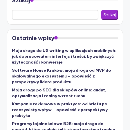
Szukaj
Szukaj
Ostatnie wpisy
Moja droga do UX writing w aplikacjach mobilnych:
jak dopracowałem interfejs i treści, by zwiększyć
użyteczność i konwersje
Software House Kraków: moja droga od MVP do
skalowalnego ekosystemu – opowieść z
perspektywy lidera produktu
Moja droga po SEO dla sklepów online: audyt,
optymalizacja i realny wzrost ruchu
Kampanie reklamowe w praktyce: od briefu po
rzeczywisty wpływ – opowieść z perspektywy
praktyka
Programy lojalnościowe B2B: moja droga do
nagród, które scalają kulturę partnerstwa i realny