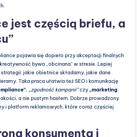
h.
 jest częścią briefu, a
cu”
ance pojawia się dopiero przy akceptacji finalnych
reatywność bywa „obcinana” w stresie. Lepiej
rategii: jakie obietnice składamy, jakie dane
ieramy. Taka praca ułatwia też SEO i komunikację
ompliance”
,
„zgodność kampanii”
czy
„marketing
jakości, a nie pustym hasłem. Dobrze prowadzony
y i platform reklamowych, które coraz częściej
rona konsumenta i