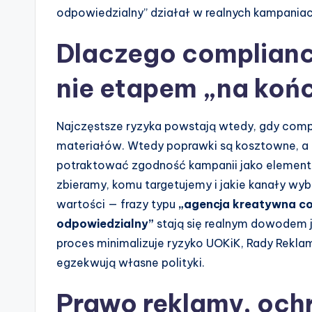
odpowiedzialny” działał w realnych kampaniac
Dlaczego compliance
nie etapem „na koń
Najczęstsze ryzyka powstają wtedy, gdy compli
materiałów. Wtedy poprawki są kosztowne, a k
potraktować zgodność kampanii jako element st
zbieramy, komu targetujemy i jakie kanały wyb
wartości — frazy typu
„agencja kreatywna c
odpowiedzialny”
stają się realnym dowodem 
proces minimalizuje ryzyko UOKiK, Rady Reklam
egzekwują własne polityki.
Prawo reklamy, och