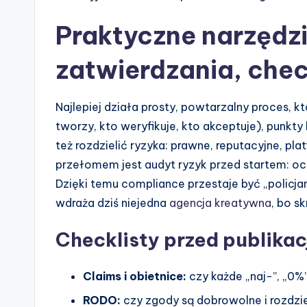
Praktyczne narzędz
zatwierdzania, check
Najlepiej działa prosty, powtarzalny proces, któ
tworzy, kto weryfikuje, kto akceptuje), punkty
też rozdzielić ryzyka: prawne, reputacyjne, pl
przełomem jest audyt ryzyk przed startem: oce
Dzięki temu compliance przestaje być „policja
wdraża dziś niejedna
agencja kreatywna
, bo s
Checklisty przed publikac
Claims i obietnice:
czy każde „naj-”, „0%
RODO:
czy zgody są dobrowolne i rozdzie