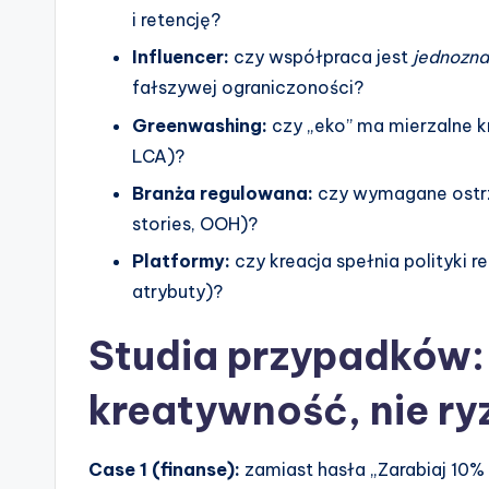
i retencję?
Influencer:
czy współpraca jest
jednozna
fałszywej ograniczoności?
Greenwashing:
czy „eko” ma mierzalne kr
LCA)?
Branża regulowana:
czy wymagane ostrz
stories, OOH)?
Platformy:
czy kreacja spełnia polityki 
atrybuty)?
Studia przypadków:
kreatywność, nie ry
Case 1 (finanse):
zamiast hasła „Zarabiaj 10% 