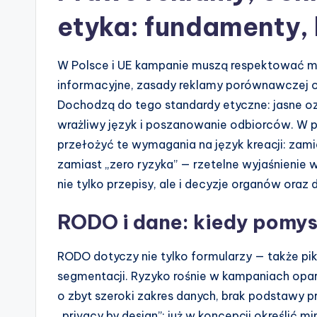
etyka: fundamenty, 
W Polsce i UE kampanie muszą respektować m.
informacyjne, zasady reklamy porównawczej o
Dochodzą do tego standardy etyczne: jasne oz
wrażliwy język i poszanowanie odbiorców. W 
przełożyć te wymagania na język kreacji: zamia
zamiast „zero ryzyka” — rzetelne wyjaśnienie 
nie tylko przepisy, ale i decyzje organów oraz
RODO i dane: kiedy pomys
RODO dotyczy nie tylko formularzy — także piks
segmentacji. Ryzyko rośnie w kampaniach opar
o zbyt szeroki zakres danych, brak podstawy p
„privacy by design”: już w koncepcji określić m