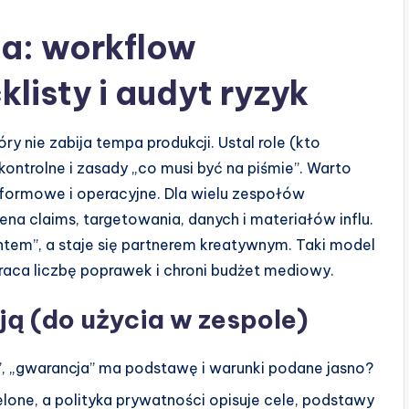
ia: workflow
listy i audyt ryzyk
ry nie zabija tempa produkcji. Ustal role (kto
 kontrolne i zasady „co musi być na piśmie”. Warto
atformowe i operacyjne. Dla wielu zespołów
na claims, targetowania, danych i materiałów influ.
ntem”, a staje się partnerem kreatywnym. Taki model
kraca liczbę poprawek i chroni budżet mediowy.
ją (do użycia w zespole)
”, „gwarancja” ma podstawę i warunki podane jasno?
lone, a polityka prywatności opisuje cele, podstawy