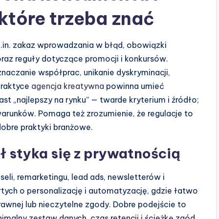
które trzeba znać
in. zakaz wprowadzania w błąd, obowiązki
raz reguły dotyczące promocji i konkursów.
naczanie współprac, unikanie dyskryminacji,
praktyce
agencja kreatywna
powinna umieć
st „najlepszy na rynku” — twarde kryterium i źródło;
warunków. Pomaga też zrozumienie, że regulacje to
 dobre praktyki branżowe.
ł styka się z prywatnością
eli, remarketingu, lead ads, newsletterów i
tych o personalizację i automatyzację, gdzie łatwo
rawnej lub nieczytelne zgody. Dobre podejście to
inimalny zestaw danych, czas retencji i ścieżkę zgód.